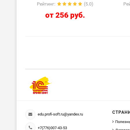
Рейтинг
:
(5.0)
Ре
от 256 руб.
СТРАН
edu.profi-soft.ru@yandex.ru
Полезн
+7(776)007-43-53