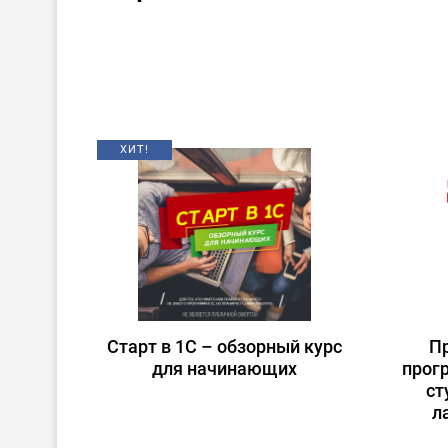
ХИТ!
Старт в 1С – обзорный курс
П
для начинающих
прог
ст
л