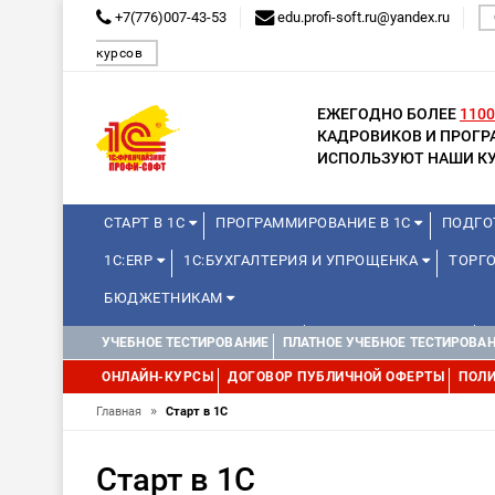
+7(776)007-43-53
edu.profi-soft.ru@yandex.ru
курсов
ЕЖЕГОДНО БОЛЕЕ
1100
КАДРОВИКОВ И ПРОГ
ИСПОЛЬЗУЮТ НАШИ КУ
СТАРТ В 1С
ПРОГРАММИРОВАНИЕ В 1С
ПОДГО
1С:ERP
1С:БУХГАЛТЕРИЯ И УПРОЩЕНКА
ТОРГО
БЮДЖЕТНИКАМ
КУРСЫ ДЛЯ ШКОЛЬНИКОВ
ДЛЯ ШКОЛЬНИКОВ
УЧЕБНОЕ ТЕСТИРОВАНИЕ
ПЛАТНОЕ УЧЕБНОЕ ТЕСТИРОВА
WEB, JAVA И ANDROID
ОНЛАЙН-КУРСЫ
ДОГОВОР ПУБЛИЧНОЙ ОФЕРТЫ
ПОЛИ
»
Главная
Старт в 1С
Старт в 1С