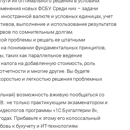
 пути их оптимального решения в условиях
менения новых ФСБУ. Среди них – задачи
в иностранной валюте и условных единицах, учет
ктивов, выполнение и использование результатов
ервов по сомнительным долгам.
ской проблемы и решать ее штатными
 на понимании фундаментальных принципов,
, таких как параллельное ведение
т налога на добавленную стоимость, роль
тчетности и многие другие. Вы будете
скоростью и легкостью решения проблемных
кальная) возможность вживую пообщаться со
.: не только практикующим экзаменатором и
 идеологов программы «1С:Бухгалтерии 8»,
годах. Прибавьте к этому его колоссальный
овь к бухучету и ИТ-технологиям.