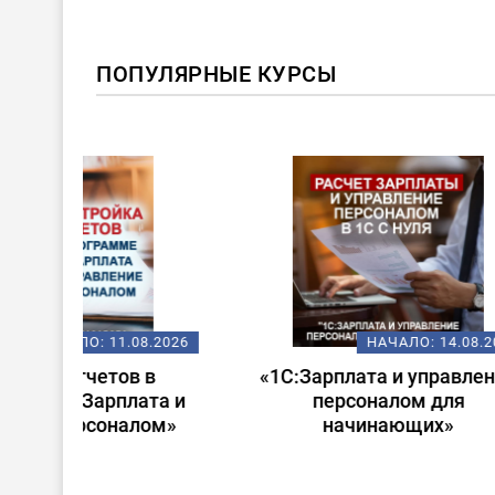
ПОПУЛЯРНЫЕ КУРСЫ
ХИТ!
08.2026
НАЧАЛО:
14.08.2026
 в
«1С:Зарплата и управление
Стар
ата и
персоналом для
лом»
начинающих»