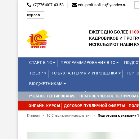
+7(776)007-43-53
edu.profi-soft.ru@yandex.ru
курсов
ЕЖЕГОДНО БОЛЕЕ
1100
КАДРОВИКОВ И ПРОГ
ИСПОЛЬЗУЮТ НАШИ КУ
СТАРТ В 1С
ПРОГРАММИРОВАНИЕ В 1С
ПОДГО
1С:ERP
1С:БУХГАЛТЕРИЯ И УПРОЩЕНКА
ТОРГО
БЮДЖЕТНИКАМ
КУРСЫ ДЛЯ ШКОЛЬНИКОВ
ДЛЯ ШКОЛЬНИКОВ
УЧЕБНОЕ ТЕСТИРОВАНИЕ
ПЛАТНОЕ УЧЕБНОЕ ТЕСТИРОВА
WEB, JAVA И ANDROID
ОНЛАЙН-КУРСЫ
ДОГОВОР ПУБЛИЧНОЙ ОФЕРТЫ
ПОЛИ
»
»
Главная
1С:Специалист-консультант
Подготовка к экзамену 1