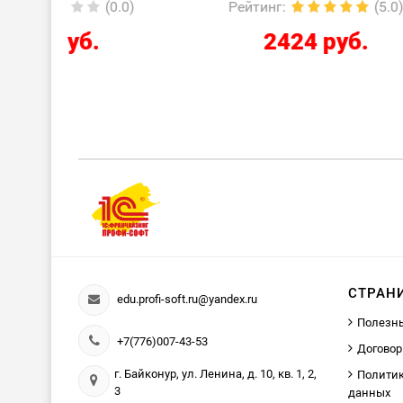
0.0)
Рейтинг
:
(5.0)
Ре
2424 руб.
СТРАН
edu.profi-soft.ru@yandex.ru
Полезн
+7(776)007-43-53
Договор
г. Байконур, ул. Ленина, д. 10, кв. 1, 2,
Политик
3
данных