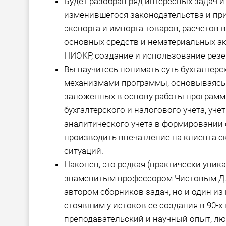
Будет разобран ряд интересных задач и
изменившегося законодательства и при
экспорта и импорта товаров, расчетов 
основных средств и нематериальных а
НИОКР, создание и использование рез
Вы научитесь понимать суть бухгалтер
механизмами программы, основываясь
заложенных в основу работы программы
бухгалтерского и налогового учета, уче
аналитического учета в формировании о
производить впечатление на клиента 
ситуаций.
Наконец, это редкая (практически уни
знаменитым профессором Чистовым Д.В
автором сборников задач, но и один из
стоявшим у истоков ее создания в 90-х 
преподавательский и научный опыт, люб