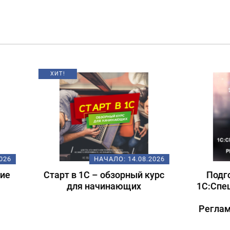
НАЧАЛО:
14.08.2026
НАЧАЛО:
18.
т в 1С – обзорный курс
Подготовка к экзам
для начинающих
1С:Специалист-консул
1С:ERP 2.5.
Регламентированный