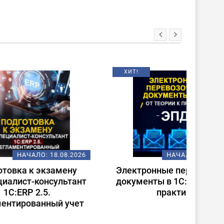
ХИТ!
НОВИНКА
08.2026
НАЧАЛО:
18.08.2026
ену
Электронные перевозочные
Испо
ьтант
документы в 1С: от теории к
ст
практике
(
 учет